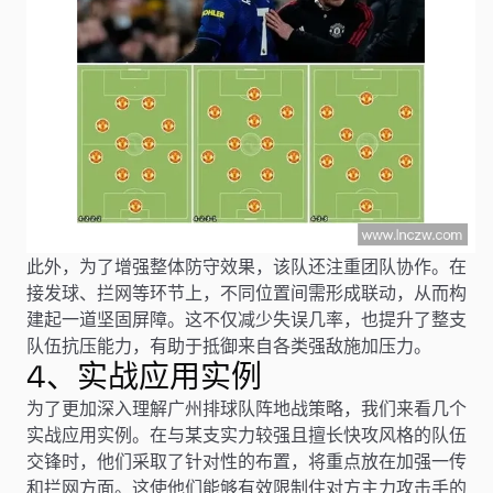
此外，为了增强整体防守效果，该队还注重团队协作。在
接发球、拦网等环节上，不同位置间需形成联动，从而构
建起一道坚固屏障。这不仅减少失误几率，也提升了整支
队伍抗压能力，有助于抵御来自各类强敌施加压力。
4、实战应用实例
为了更加深入理解广州排球队阵地战策略，我们来看几个
实战应用实例。在与某支实力较强且擅长快攻风格的队伍
交锋时，他们采取了针对性的布置，将重点放在加强一传
和拦网方面。这使他们能够有效限制住对方主力攻击手的