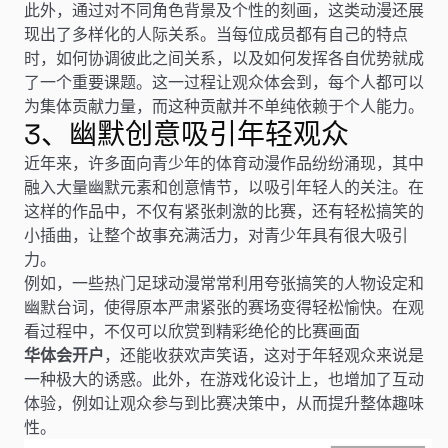
此外，通过对不同角色背景及个性的刻画，这类动漫还展
现出了多样化的人际关系。当每位成员都有自己的特点
时，如何协调彼此之间关系，以及如何发挥各自优势就成
了一个重要课题。这一过程让观众体会到，每个人都可以
为集体贡献力量，而这种贡献并不单纯依赖于个人能力。
3、幽默创意吸引年轻观众
近年来，许多面向青少年的体育动漫作品纷纷涌现，其中
融入大量幽默元素和创意情节，以吸引年轻人的关注。在
这样的作品中，不仅有紧张刺激的比赛，还有轻松搞笑的
小插曲，让整个故事充满活力，对青少年具有很大吸引
力。
例如，一些热门足球动漫常常利用夸张搞笑的人物设定和
幽默台词，使得原本严肃紧张的赛场变得轻松愉快。在观
看过程中，不仅可以欣赏到精彩绝伦的比赛画面
华体会开户
，还能收获欢声笑语，这对于年轻观众来说是
一种极大的诱惑。此外，在游戏化设计上，也增加了互动
体验，例如让观众参与到比赛决策中，从而提升整体趣味
性。